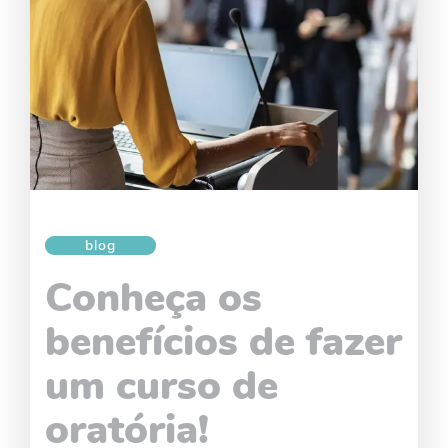
blog
Conheça os
benefícios de fazer
um curso de
oratória!