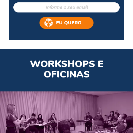
ela funciona?
A Programação Neurolinguística é um
campo da
EU QUERO
ciência
que estuda a maneira como as pessoas
vivem e levam seus relacionamentos profissionais
e pessoais por meio da linguagem verbal e não
verbal.
WORKSHOPS E
Ou seja, com a análise e a reprogramação de
OFICINAS
pensamentos, sentimentos, atitudes e
comportamentos, é possível gerenciar melhor os
estados emocionais e a
comunicação
de um
indivíduo, criando novos hábitos mais saudáveis
e eficazes, com resultados excelentes.
A ideia consiste em observar a mente e, com o