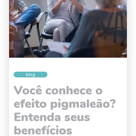
blog
Você conhece o
efeito pigmaleão?
Entenda seus
benefícios