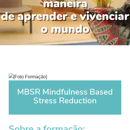
maneira
de aprender e vivenciar
o mundo
MBSR Mindfulness Based
Stress Reduction
Sobre a formação: